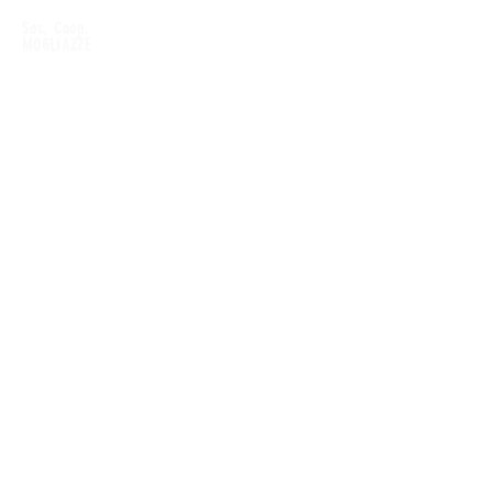
Soc. Coop.
MOGLIAZZE
CONTATTI
Soc. Coop. Mogliazze
Località Mogliazze, 1
29022 Bobbio (PC)
Tel. 0523.960237