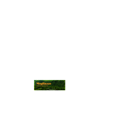
Informazioni:
info@mogliazze.it
Ordini:
ordini@mogliazze.it
Copyright © 2022
Soc. Coop. Mogliazze
-
P. IVA
00314310335
-
Privacy
-
Cookies
.
Scarica il PDF del Catalogo Prodotti
Iscriviti al nostro canale Telegram