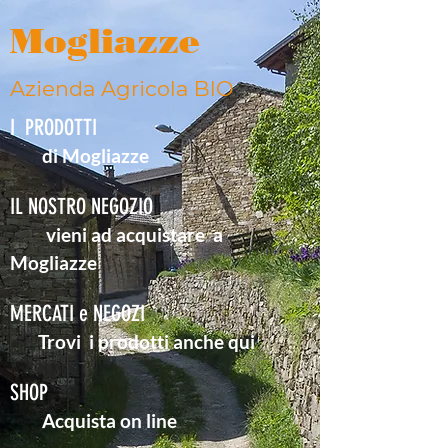
Mogliazze
Azienda Agricola BIO
I PRODOTTI
di M
ogliazze
IL NOSTRO NEGOZIO
vieni ad acquistare a
Mogliazze
MERCATI
e NEGOZI
Trovi i prodotti anche qui
SHOP
Acquista on line